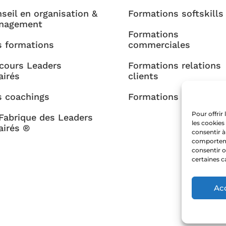
seil en organisation &
Formations softskills
nagement
Formations
 formations
commerciales
cours Leaders
Formations relations
airés
clients
 coachings
Formations RH
Pour offrir
Fabrique des Leaders
les cookies
airés ®
consentir à
comportemen
consentir o
certaines c
Ac