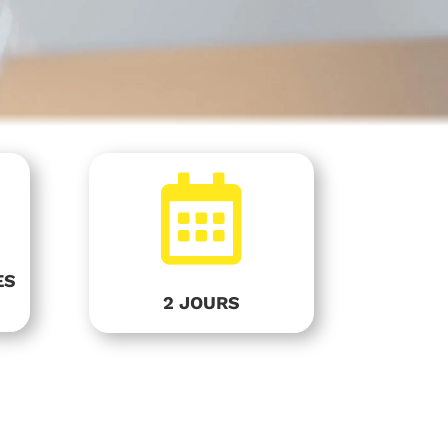

ES
2 JOURS