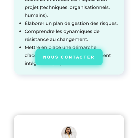
projet (techniques, organisationnels,
humains).
Élaborer un plan de gestion des risques.
Comprendre les dynamiques de
résistance au changement.
Mettre en place une démarche
d’accompagnement au changement
NOUS CONTACTER
intégrée au projet.