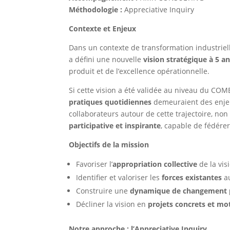
Méthodologie :
Appreciative Inquiry
Contexte et Enjeux
Dans un contexte de transformation industrielle
a défini une nouvelle
vision stratégique à 5 a
produit et de l’excellence opérationnelle.
Si cette vision a été validée au niveau du COM
pratiques quotidiennes
demeuraient des enjeux
collaborateurs autour de cette trajectoire, n
participative et inspirante
, capable de fédérer
Objectifs de la mission
Favoriser l’
appropriation collective
de la vis
Identifier et valoriser les
forces existantes
au
Construire une
dynamique de changement p
Décliner la vision en
projets concrets et mo
Notre approche : l’Appreciative Inquiry