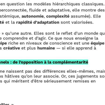
t en question les modèles hiérarchiques classiques.
erconnectée, fluide et adaptative, elle montre des
systémique,
autonomie
,
complexité
assumée). Elle
ité
et la
rapidité d’adaptation
sont valorisées.
 » qu’une autre. Elles sont le reflet d’un monde qu
 comprendre et d’agir. Ce que nous enseigne la
uipe
riche en niveaux de conscience est une
équipe
us
créative
et plus
humaine
— si elle apprend à
nels : de l’opposition à la complémentarité
ne naissent pas des différences elles-mêmes, mai
s hâtives qu’on leur associe. Or, ces jugements so
s qui méritent d’être sérieusement remises en
iller. »