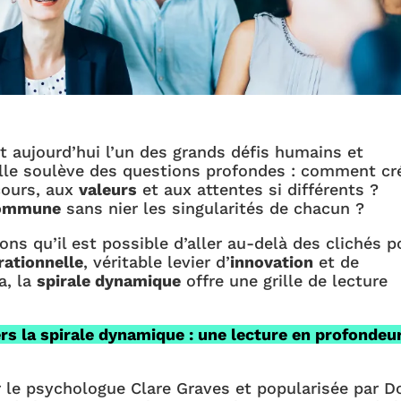
t aujourd’hui l’un des grands défis humains et
Elle soulève des questions profondes : comment cr
cours, aux
valeurs
et aux attentes si différents ?
commune
sans nier les singularités de chacun ?
ons qu’il est possible d’aller au-delà des clichés p
rationnelle
, véritable levier d’
innovation
et de
a, la
spirale dynamique
offre une grille de lecture
rs la spirale dynamique : une lecture en profondeu
r le psychologue Clare Graves et popularisée par D