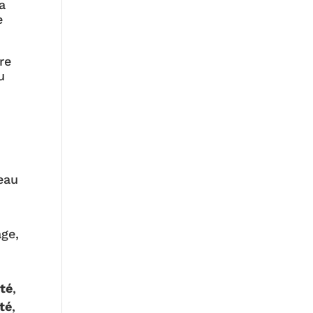
a
e
re
u
eau
ge,
rté
,
té
,