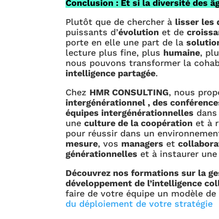
Conclusion : Et si la diversité des 
Plutôt que de chercher à
lisser les
puissants d’
évolution
et de
croissa
porte en elle une part de la
solutio
lecture plus fine, plus
humaine
, pl
nous pouvons transformer la cohab
intelligence partagée
.
Chez
HMR CONSULTING
, nous pro
intergénérationnel , des conférenc
équipes intergénérationnelles
dans 
une
culture de la coopération
et à 
pour réussir dans un environnement
mesure
, vos
managers
et
collabora
générationnelles
et à instaurer un
Découvrez nos formations sur la ges
développement de l’intelligence col
faire de votre équipe un modèle d
du déploiement de votre stratégie