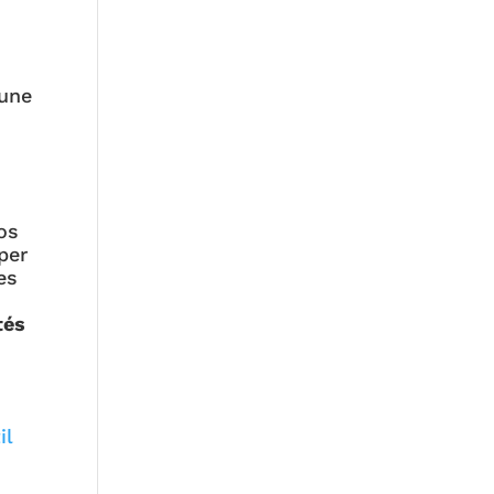
 une
os
per
es
tés
il