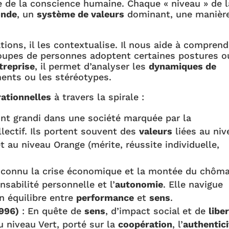
e de la conscience humaine. Chaque « niveau » de l
onde
, un
système de valeurs
dominant, une manièr
ions, il les contextualise. Il nous aide à comprend
oupes de personnes adoptent certaines postures o
treprise
, il permet d’analyser les
dynamiques de
ents ou les stéréotypes.
rationnelles
à travers la spirale :
ont grandi dans une société marquée par la
ollectif. Ils portent souvent des
valeurs
liées au niv
et au niveau Orange (mérite, réussite individuelle,
 connu la crise économique et la montée du chôma
nsabilité personnelle et l’
autonomie
. Elle navigue
n équilibre entre
performance
et
sens
.
1996)
: En quête de
sens
, d’impact social et de
libe
 niveau Vert, porté sur la
coopération
, l’
authentici