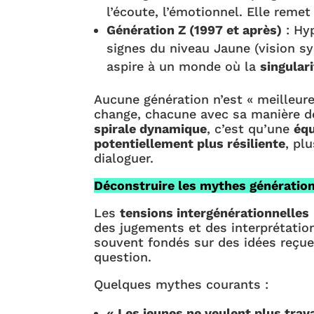
l’écoute, l’émotionnel. Elle reme
Génération Z (1997 et après)
: Hyp
signes du niveau Jaune (vision 
aspire à un monde où la
singular
Aucune génération n’est « meilleure
change, chacune avec sa manière de
spirale dynamique
, c’est qu’une
éq
potentiellement plus résiliente
, pl
dialoguer.
Déconstruire les mythes génération
Les
tensions intergénérationnelles
des jugements et des interprétation
souvent fondés sur des idées reçue
question.
Quelques mythes courants :
« Les jeunes ne veulent plus trava