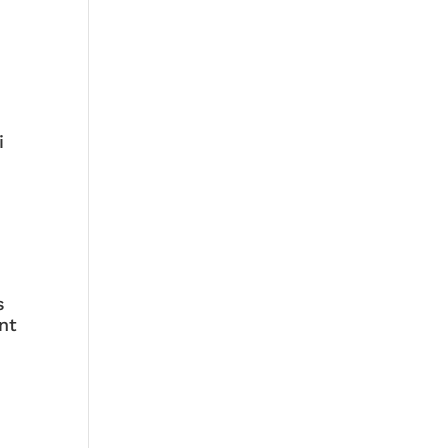
i
s
nt