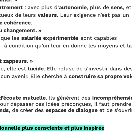
autrement
: avec plus d’
autonomie
, plus de
sens
, et
tueux de leurs
valeurs
. Leur exigence n’est pas un
e cohérence
.
au changement. »
 que les
salariés expérimentés
sont capables
 à condition qu’on leur en donne les moyens et la
t zappeurs. »
e, elle est
lucide
. Elle refuse de s’investir dans de
ucun avenir. Elle cherche à
construire sa propre voi
’écoute mutuelle
. Ils génèrent des
incompréhensi
Pour dépasser ces idées préconçues, il faut prendre
onds
, de créer des
espaces de dialogue
et de s’ouvri
ionnelle plus consciente et plus inspirée