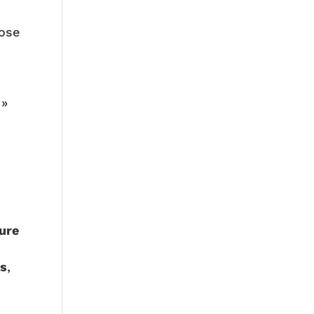
pose
 »
ure
es
,