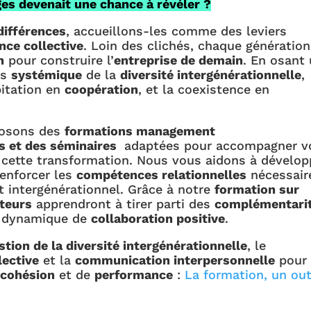
âges devenait une chance à révéler ?
 différences
, accueillons-les comme des leviers
nce collective
. Loin des clichés, chaque génération
n
pour construire l’
entreprise de demain
. En osant
us
systémique
de la
diversité intergénérationnelle
,
itation en
coopération
, et la coexistence en
posons des
formations management
es et des séminaires
adaptées pour accompagner v
cette transformation. Nous vous aidons à dévelop
renforcer les
compétences relationnelles
nécessair
 intergénérationnel. Grâce à notre
formation sur
teurs
apprendront à tirer parti des
complémentari
e dynamique de
collaboration positive
.
tion de la diversité intergénérationnelle
, le
lective
et la
communication interpersonnelle
pour
e
cohésion
et de
performance
:
La formation, un out