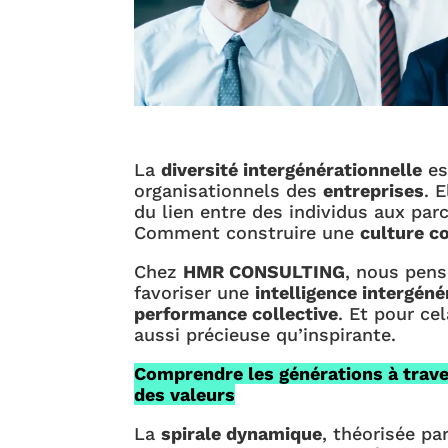
La
diversité intergénérationnelle
es
organisationnels des
entreprises
. 
du lien entre des individus aux par
Comment construire une
culture 
Chez
HMR CONSULTING
, nous pens
favoriser une
intelligence intergéné
performance collective
. Et pour cel
aussi précieuse qu’inspirante.
Comprendre les générations à trave
des valeurs
La
spirale dynamique
, théorisée pa