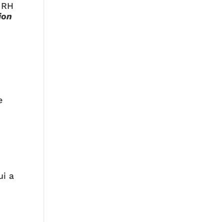
 RH
ion
e
ui a